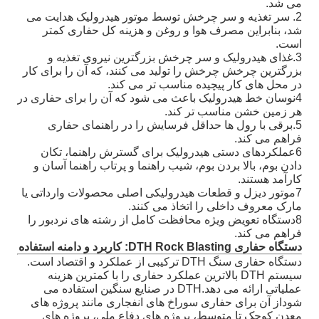
می شد.
2. سر تغذیه و سر چرخش توسط موتور هیدرولیک هدایت می
شد، بنابراین مصرف هوا و روغن و هزینه کل حفاری کمتر
است.
3.غذای هیدرولیک و سر چرخش بزرگترین نیروی تغذیه و
بزرگترین چرخش چرخش را تولید می کنند، که آن را برای کار
در محل های کار پیچیده مناسب تر می کند.
4نوسان خط هیدرولیک باعث می شود که آن را برای حفاری در
هر زمین خشن مناسب تر کند.
5.برقی با رول ها حداقل فرسایش را در راهنمای حفاری
فراهم می کند.
6عملکردهای دستی هیدرولیک برای گسترش راهنما، تکان
دادن بوم، بالا بردن بوم، شیب راهنما و پرتاب راهنما آسان و
کارآمد هستند.
7موتور دیزل و قطعات هیدرولیکی اصلی محصولات وارداتی یا
مارک معروف داخلی را اتخاذ می کنند.
8دستگاه تعویض ویژه محافظت کامل از رشته های نردبور را
فراهم می کند.
دستگاه حفاری DTH Rock Blasting: کاربرد و دامنه استفاده
دستگاه حفاری سنگ DTH ترکیبی از عملکرد و اقتصاد است.
سیستم DTH بالاترین عملکرد حفاری را با کمترین هزینه
عملیاتی ارائه می دهد.DTH در صنایع سنگین استفاده می
شوداز آن برای حفاری سوراخ های انفجاری مانند پروژه های
معدن کوچک تا متوسط، پروژه های دفاع ملی، پروژه های