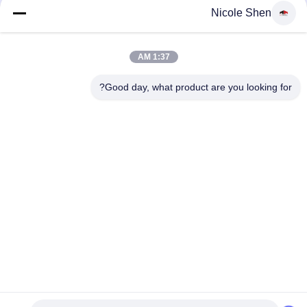
Nicole Shen
خبرنامه ما
1:37 AM
برای دریافت تخفیف ها و موارد دیگر، به خبرنامه ما ثبت نام کنید.
Good day, what product are you looking for?
با ما تماس بگیرید
سیاست حفظ حریم خصوصی
|
نقشه سایت
| چین خوب کیفیت دکل
حفاری سنگ عرضه کننده. حقوق چاپ 2018-2026 Beijing Jincheng