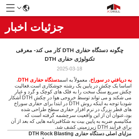
جزئیات اخبار
چگونه دستگاه حفاری DTH کار می کند- معرفی
تکنولوژی حفاری DTH
2025-03-18
يه دريافتي در سوراخ
، معمولاً به اسم
دستگاه حفاری DTH
،
اساسا یک چکش در پایین یک رشته جوشکاری است.فعالیت
چکش سریع سنگ سخت را به فلک های کوچک و گرد و غبار
می شکند و می تواند توسط خروجی هوا در چکش DTH آشکار
شودبا توجه به اینکه روش DTH در ابتدا برای حفاری سوراخ
های قطر بزرگ در نرم افزار حفاری سطح طراحی شده
بود،عنوان آن از این واقعیت سرچشمه گرفته است که
مکانیسم ضربه به پایین بیت به شکافبرنامه هایی که بعد از آن
برای فرآیند DTH زیرزمینی کشف شد.
مزایای اصلی دستگاه حفاری DTH Rock Blasting