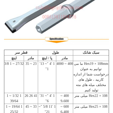
سبک شانک
طول
قطر سر
مادر
پا / اینچ
مادر
اینچ
Hex19 × 108mm ما می
400 ~ 4000
1 '4 "~ 13'
23 ~ 35
27/32 ~ 1 3/8
توانیم به عنوان
1"
درخواست شما از اندازه
کاربید ، طول های
مختلف میله های مته
تولید کنیم.
Hex22 × 108 میلی متر
400 ~
1 '4 "~ 31'
41 26 26
1 1/32 ~ 1
39/64
6"
9،600
Hex25 × 108 میلی متر
600 ~
1 '11 5/8 "~
33 ~ 45
1 19/64 ~ 1
25/32
21"
6،400