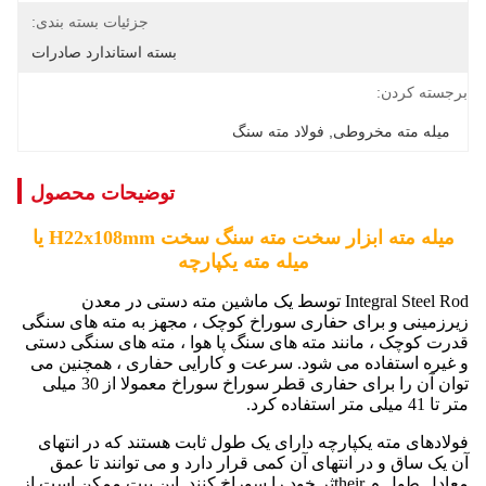
جزئیات بسته بندی:
بسته استاندارد صادرات
برجسته کردن:
میله مته مخروطی
, 
فولاد مته سنگ
توضیحات محصول
میله مته ابزار سخت مته سنگ سخت H22x108mm یا
میله مته یکپارچه
Integral Steel Rod توسط یک ماشین مته دستی در معدن
زیرزمینی و برای حفاری سوراخ کوچک ، مجهز به مته های سنگی
قدرت کوچک ، مانند مته های سنگ پا هوا ، مته های سنگی دستی
و غیره استفاده می شود. سرعت و کارایی حفاری ، همچنین می
توان آن را برای حفاری قطر سوراخ سوراخ معمولا از 30 میلی
متر تا 41 میلی متر استفاده کرد.
فولادهای مته یکپارچه دارای یک طول ثابت هستند که در انتهای
آن یک ساق و در انتهای آن کمی قرار دارد و می توانند تا عمق
معادل طول م theirثر خود را سوراخ کنند. این بیت ممکن است از