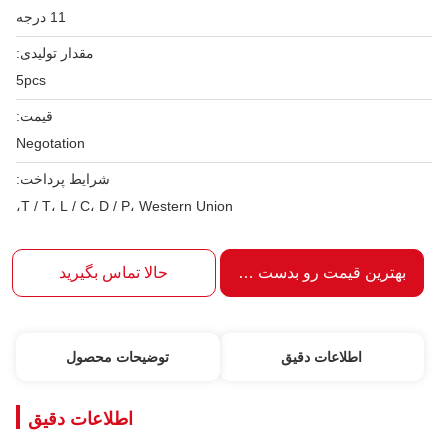
11 درجه
مقدار تولیدی:
5pcs
قیمت:
Negotation
شرایط پرداخت:
T / T، L / C، D / P، Western Union،
بهترین قیمت رو بدست بیار
حالا تماس بگیرید
اطلاعات دقیق
توضیحات محصول
اطلاعات دقیق