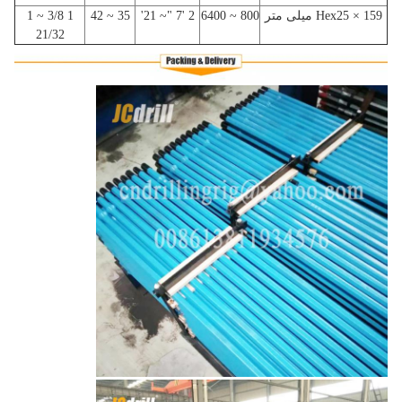
Hex25 × 159 میلی متر
800 ~ 6400
2 '7 "~ 21'
35 ~ 42
1 3/8 ~ 1
21/32