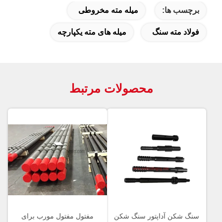
برچسب ها:
میله مته مخروطی
فولاد مته سنگ
میله های مته یکپارچه
محصولات مرتبط
سنگ شکن آداپتور سنگ شکن
مفتول مفتول مورب برای