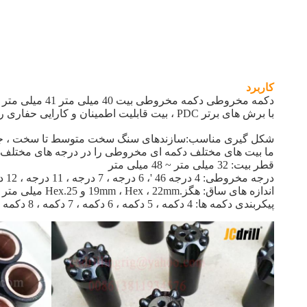
کاربرد
دکمه مخروطی دکمه مخروطی بیت 40 میلی متر 41 میلی متر 45 میلی متر با مقاومت بالاتر کاربید تنگستن به عنوان بدنه ، بیت ضد فرسایش خوبی دارد و مقاومت آن را افزایش می دهد.
با برش های برتر PDC ، بیت قابلیت اطمینان و کارایی حفاری را افزایش داده است.
شکل گیری مناسب:
سازندهای سنگ سخت متوسط ​​تا سخت ، ج
ما بیت های مختلف دکمه ای مخروطی را در درجه های مختلف به
قطر بیت: 32 میلی متر ~ 48 میلی متر
درجه مخروطی: 4 درجه 46 '، 6 درجه ، 7 درجه ، 11 درجه ، 12 درجه
اندازه های ساق: هگز.19mm ، Hex ، 22mm و Hex.25 میلی متر
پیکربندی دکمه ها: 4 دکمه ، 5 دکمه ، 6 دکمه ، 7 دکمه ، 8 دکمه ، 9 دکمه