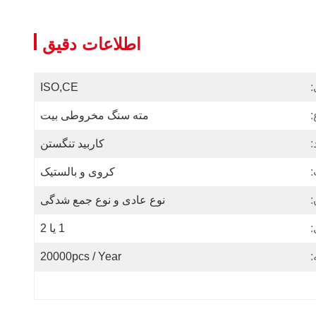
اطلاعات دقیق
:
ISO,CE
:
مته سنگ مخروطی بیت
:
کاربید تنگستن
:
کروی و بالستیک
:
نوع عادی و نوع جمع شدگی
:
1 یا 2
:
20000pcs / Year