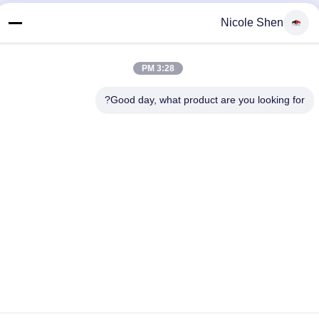
برای دریافت تخفیف ها و موارد دیگر، به خبرنامه ما ثبت نام کنید.
Nicole Shen
3:28 PM
Good day, what product are you looking for?
با ما تماس بگیرید
سیاست حفظ حریم خصوصی
|
نقشه سایت
| چین خوب کیفیت دکل
حفاری سنگ عرضه کننده. حقوق چاپ 2018-2026 Beijing Jincheng
Mining Technology Co., Ltd. . همه حقوق محفوظ است