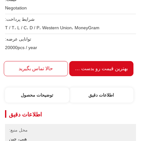
Negotation
شرایط پرداخت:
T / T، L / C، D / P، Western Union، MoneyGram
توانایی عرضه:
20000pcs / year
بهترین قیمت رو بدست بیار
حالا تماس بگیرید
اطلاعات دقیق
توضیحات محصول
اطلاعات دقیق
محل منبع:
هبی، چین