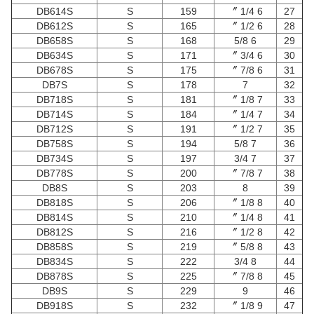
DB614S
S
159
6 1/4 〞
27
DB612S
S
165
6 1/2 〞
28
DB658S
S
168
6 5/8
29
DB634S
S
171
6 3/4 〞
30
DB678S
S
175
6 7/8 〞
31
DB7S
S
178
7
32
DB718S
S
181
7 1/8 〞
33
DB714S
S
184
7 1/4 〞
34
DB712S
S
191
7 1/2 〞
35
DB758S
S
194
7 5/8
36
DB734S
S
197
7 3/4
37
DB778S
S
200
7 7/8 〞
38
DB8S
S
203
8
39
DB818S
S
206
8 1/8 〞
40
DB814S
S
210
8 1/4 〞
41
DB812S
S
216
8 1/2 〞
42
DB858S
S
219
8 5/8 〞
43
DB834S
S
222
8 3/4
44
DB878S
S
225
8 7/8 〞
45
DB9S
S
229
9
46
DB918S
S
232
9 1/8 〞
47