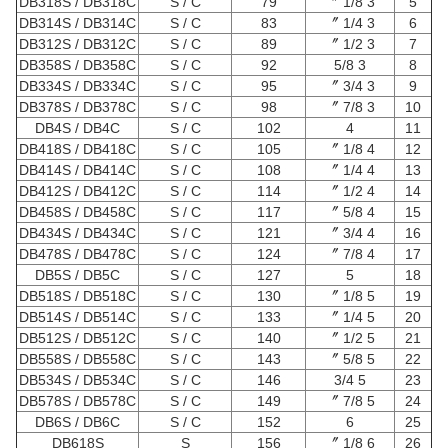
DB318S / DB318C
S / C
79
3 1/8 〞
5
DB314S / DB314C
S / C
83
3 1/4 〞
6
DB312S / DB312C
S / C
89
3 1/2 〞
7
DB358S / DB358C
S / C
92
3 5/8
8
DB334S / DB334C
S / C
95
3 3/4 〞
9
DB378S / DB378C
S / C
98
3 7/8 〞
10
DB4S / DB4C
S / C
102
4
11
DB418S / DB418C
S / C
105
4 1/8 〞
12
DB414S / DB414C
S / C
108
4 1/4 〞
13
DB412S / DB412C
S / C
114
4 1/2 〞
14
DB458S / DB458C
S / C
117
4 5/8 〞
15
DB434S / DB434C
S / C
121
4 3/4 〞
16
DB478S / DB478C
S / C
124
4 7/8 〞
17
DB5S / DB5C
S / C
127
5
18
DB518S / DB518C
S / C
130
5 1/8 〞
19
DB514S / DB514C
S / C
133
5 1/4 〞
20
DB512S / DB512C
S / C
140
5 1/2 〞
21
DB558S / DB558C
S / C
143
5 5/8 〞
22
DB534S / DB534C
S / C
146
5 3/4
23
DB578S / DB578C
S / C
149
5 7/8 〞
24
DB6S / DB6C
S / C
152
6
25
DB618S
S
156
6 1/8 〞
26