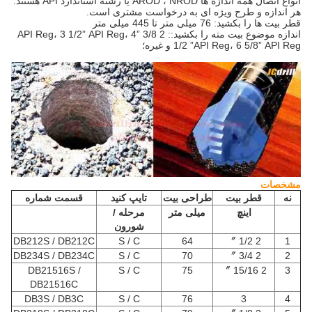
انواع اتصال همه اندازه ها AROD ، NROD یا رشته استاندارد API هستند.
هر اندازه و طرح ویژه ای به درخواست مشتری است.
قطر بیت ها را بکشید: 76 میلی متر تا 445 میلی متر
اندازه موضوع بیت مته را بکشید:: 2 3/8 ”API Reg، 3 1/2” API Reg، 4
1/2 ”API Reg، 6 5/8” API Reg و غیره؛
مشخصات
نه
قطر بیت
طراحی بیت
تایپ کنید
قسمت شماره
اینچ
میلی متر
مرحله /
شورون
DB212S / DB212C
S / C
64
2 1/2 〞
1
DB234S / DB234C
S / C
70
2 3/4 〞
2
DB21516S /
S / C
75
2 15/16 〞
3
DB21516C
DB3S / DB3C
S / C
76
3
4