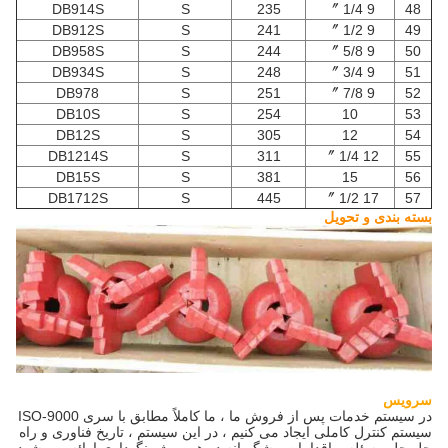
DB914S
S
235
9 1/4 〞
48
DB912S
S
241
9 1/2 〞
49
DB958S
S
244
9 5/8 〞
50
DB934S
S
248
9 3/4 〞
51
DB978
S
251
9 7/8 〞
52
DB10S
S
254
10
53
DB12S
S
305
12
54
DB1214S
S
311
12 1/4 〞
55
DB15S
S
381
15
56
DB1712S
S
445
17 1/2 〞
57
بسته بندی و تحویل
سرویس
در سیستم خدمات پس از فروش ما ، ما کاملاً مطابق با سری ISO-9000
سیستم کنترل کاملی ایجاد می کنیم ، در این سیستم ، تاریخ فناوری و راه
حل حل مسئله و اقدامات پیشگیرانه در هر پروژه نگهداری ارائه می شود