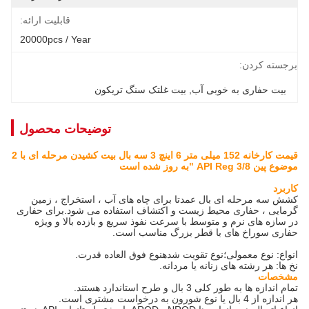
قابلیت ارائه:
20000pcs / Year
برجسته کردن:
بیت حفاری به خوبی آب
, 
بیت غلتک سنگ تریکون
توضیحات محصول
قیمت کارخانه 152 میلی متر 6 اینچ 3 سه بال بیت کشیدن مرحله ای با 2
موضوع پین API Reg 3/8 "به روز شده است
کاربرد
کشش سه مرحله ای بال عمدتا برای چاه های آب ، استخراج ، زمین
گرمایی ، حفاری محیط زیست و اکتشاف استفاده می شود.برای حفاری
در سازه های نرم و متوسط ​​با سرعت نفوذ سریع و بازده بالا و ویژه
حفاری سوراخ های با قطر بزرگ مناسب است.
انواع: نوع معمولی؛نوع تقویت شدهنوع فوق العاده قدرت.
نخ ها: هر رشته های زنانه یا مردانه.
مشخصات
تمام اندازه ها به طور کلی 3 بال و طرح استاندارد هستند.
هر اندازه از 4 بال یا نوع شورون به درخواست مشتری است.