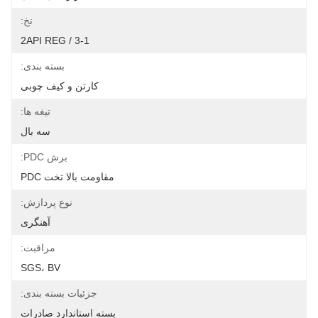
نخ:
3-1 / 2API REG
بسته بندی:
کارتن و کیف چوبی
تیغه ها:
سه بال
برش PDC:
مقاومت بالا تخت PDC
نوع پردازش:
آهنگری
مراقبت:
SGS، BV
جزئیات بسته بندی:
بسته استاندارد صادرات