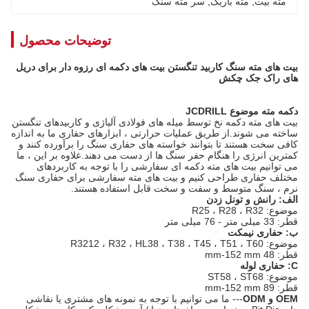
مته بیت
, 
مته باریک
, 
سر مته سنگ
توضیحات محصول
بیت های مته سنگ کاربید تنگستن بیت های دکمه ای رزوه دار برای دریل
های راک جک چکش
دکمه مته موضوع JCDRILL
بیت های مته دکمه نخ توسط میله های فولادی آلیاژی و کاربیدهای تنگستن
ساخته می شوند.از طریق عملیات حرارتی ، ابزارهای حفاری ما به اندازه
کافی سخت هستند تا بتوانند خواسته های حفاری سنگ را برآورده کنند و
کمترین انرژی را هنگام حفر سنگ ها از دست می دهند.علاوه بر این ، ما
می توانیم بیت های مته دکمه ای سفارشی را با توجه به کاربردهای
مختلف حفاری طراحی کنیم و بیت های مته سفارشی برای حفاری سنگ
نرم ، سنگ متوسط ​​و سفت و سخت قابل استفاده هستند.
الف: رانش و تونل زدن
موضوع: R25 ، R28 ، R32
قطر: 33 میلی متر - 76 میلی متر
ب: حفاری نیمکت
موضوع: R3212 ، R32 ، HL38 ، T38 ، T45 ، T51 ، T60
قطر: 48 mm-152 mm
C: حفاری لوله
موضوع: ST58 ، ST68
قطر: 89 mm-152 mm
OEM و ODM
--- ما می توانیم با توجه به نمونه های مشتری یا نقاشی