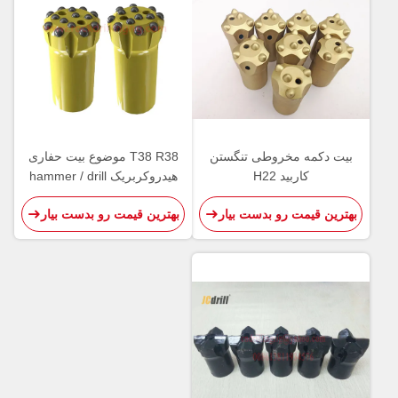
بیت دکمه مخروطی تنگستن
T38 R38 موضوع بیت حفاری
کاربید H22
هیدروکربریک hammer / drill
bit drill bit bit
بهترین قیمت رو بدست بیار
بهترین قیمت رو بدست بیار