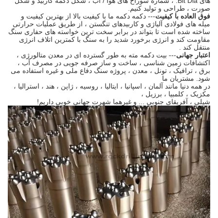
های Bit Dia. ، شماره سوراخ های هوا / آب ، شکل دکمه کاربید و شکل
صورت ، طراحی و تولید کنیم.
فوق العاده با کیفیت
--- دکمه دکمه ما با کیفیت بالا از بهترین کیفیت و
میله های فولادی آلیاژی و کاربیدهای تنگستن ، از طریق عملیات حرارتی
ساخته شده است تا بتواند در برابر سخت ترین خواسته های حفاری سنگ
مقاومت کند و انرژی برخورد شدید را به سنگ با کمترین اتلاف انرژی
منتقل کند .
اعتبار جهانی
--- بیت دکمه مته به طور گسترده ای در معدن متالورژی ،
اکتشافات زمین شناسی ، ساخت و ساز صرفه جویی در مصرف آب ،
برق ، ترافیک ، تونل ، معدن ، پروژه سنگ دفاع ملی و غیره استفاده می
شود. مشتریان ما
در همه دنیا مانند آلمان ، اسپانیا ، ایتالیا ، روسیه ، ژاپن ، هند ، استرالیا ،
مکزیک ، کلمبیا ، برزیل ،
شیلی ، آفریقای جنوبی ... و غیرهما شهرت جهانی خوبی داریم!