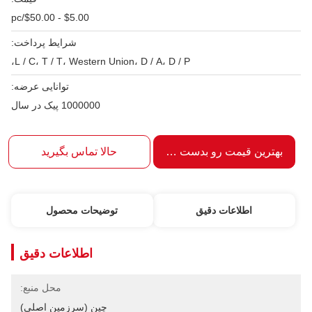
$5.00 - $50.00/pc
شرایط پرداخت:
L / C، T / T، Western Union، D / A، D / P،
توانایی عرضه:
1000000 پیک در سال
بهترین قیمت رو بدست بیار
حالا تماس بگیرید
اطلاعات دقیق
توضیحات محصول
اطلاعات دقیق
محل منبع:
چین (سرزمین اصلی)