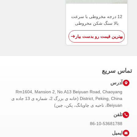
12 درجه مخروطی با سرعت
بالا سنگ شکن مخروطی
ابزارهای برش کاربید تنگستن
بهترین قیمت رو بدست بیار
تماس سریع
آدرس
Rm1604, Mansion 2, No.A13 Beiyuan Road, Chaoyang
District, Peking, China (خانه ی بزرگ 2، شماره ی 13 جاده ی
Beiyuan، ناحیه ی چاویانگ، پکن، چین)
تلفن
86-10-53681788
ایمیل