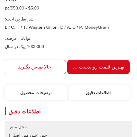
$5.00 - $50.00/pc
شرایط پرداخت:
L / C، T / T، Western Union، D / A، D / P، MoneyGram
توانایی عرضه:
1000000 پیک در سال
بهترین قیمت رو بدست بیار
حالا تماس بگیرید
اطلاعات دقیق
توضیحات محصول
اطلاعات دقیق
محل منبع:
چین (سرزمین اصلی)