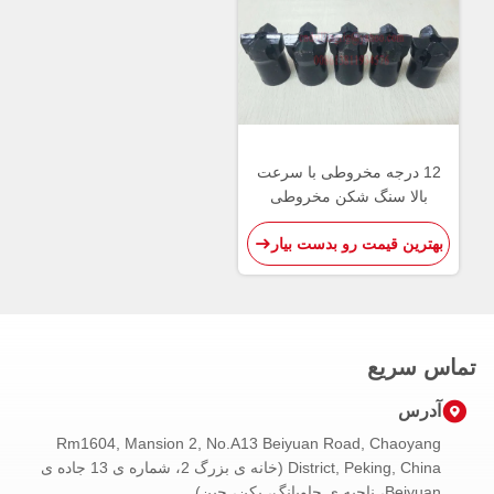
12 درجه مخروطی با سرعت
بالا سنگ شکن مخروطی
ابزارهای برش کاربید تنگستن
بهترین قیمت رو بدست بیار
تماس سریع
آدرس
Rm1604, Mansion 2, No.A13 Beiyuan Road, Chaoyang
District, Peking, China (خانه ی بزرگ 2، شماره ی 13 جاده ی
Beiyuan، ناحیه ی چاویانگ، پکن، چین)