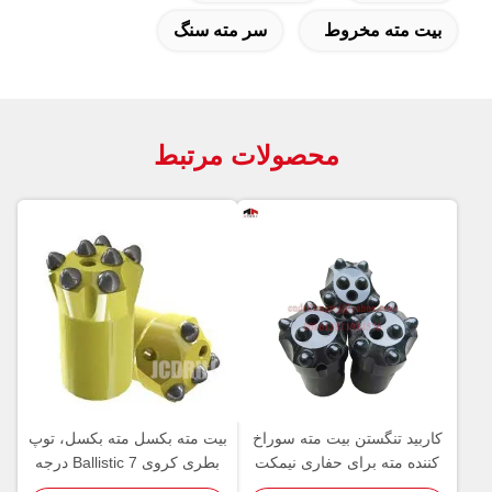
بیت مته مخروط
سر مته سنگ
محصولات مرتبط
کاربید تنگستن بیت مته سوراخ
بیت مته بکسل مته بکسل، توپ
کننده مته برای حفاری نیمکت
بطری کروی Ballistic 7 درجه
تونل حفاری