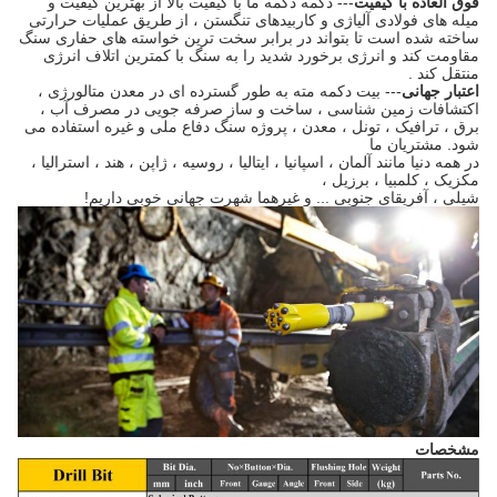
فوق العاده با کیفیت
--- دکمه دکمه ما با کیفیت بالا از بهترین کیفیت و
میله های فولادی آلیاژی و کاربیدهای تنگستن ، از طریق عملیات حرارتی
ساخته شده است تا بتواند در برابر سخت ترین خواسته های حفاری سنگ
مقاومت کند و انرژی برخورد شدید را به سنگ با کمترین اتلاف انرژی
منتقل کند .
اعتبار جهانی
--- بیت دکمه مته به طور گسترده ای در معدن متالورژی ،
اکتشافات زمین شناسی ، ساخت و ساز صرفه جویی در مصرف آب ،
برق ، ترافیک ، تونل ، معدن ، پروژه سنگ دفاع ملی و غیره استفاده می
شود. مشتریان ما
در همه دنیا مانند آلمان ، اسپانیا ، ایتالیا ، روسیه ، ژاپن ، هند ، استرالیا ،
مکزیک ، کلمبیا ، برزیل ،
شیلی ، آفریقای جنوبی ... و غیرهما شهرت جهانی خوبی داریم!
مشخصات