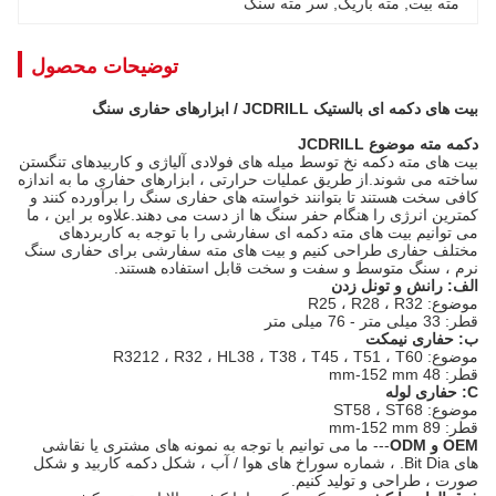
مته بیت
, 
مته باریک
, 
سر مته سنگ
توضیحات محصول
بیت های دکمه ای بالستیک JCDRILL / ابزارهای حفاری سنگ
دکمه مته موضوع JCDRILL
بیت های مته دکمه نخ توسط میله های فولادی آلیاژی و کاربیدهای تنگستن
ساخته می شوند.از طریق عملیات حرارتی ، ابزارهای حفاری ما به اندازه
کافی سخت هستند تا بتوانند خواسته های حفاری سنگ را برآورده کنند و
کمترین انرژی را هنگام حفر سنگ ها از دست می دهند.علاوه بر این ، ما
می توانیم بیت های مته دکمه ای سفارشی را با توجه به کاربردهای
مختلف حفاری طراحی کنیم و بیت های مته سفارشی برای حفاری سنگ
نرم ، سنگ متوسط ​​و سفت و سخت قابل استفاده هستند.
الف: رانش و تونل زدن
موضوع: R25 ، R28 ، R32
قطر: 33 میلی متر - 76 میلی متر
ب: حفاری نیمکت
موضوع: R3212 ، R32 ، HL38 ، T38 ، T45 ، T51 ، T60
قطر: 48 mm-152 mm
C: حفاری لوله
موضوع: ST58 ، ST68
قطر: 89 mm-152 mm
OEM و ODM
--- ما می توانیم با توجه به نمونه های مشتری یا نقاشی
های Bit Dia. ، شماره سوراخ های هوا / آب ، شکل دکمه کاربید و شکل
صورت ، طراحی و تولید کنیم.