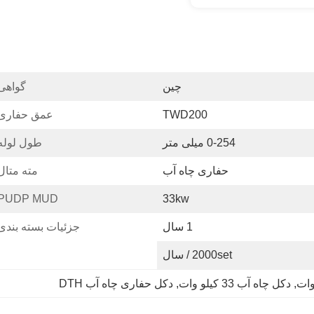
چین
گواهی
TWD200
عمق حفاری:
0-254 میلی متر
طول لوله
حفاری چاه آب
مته متال
PUDP MUD:
33kw
1 سال
جزئیات بسته بندی
2000set / سال
, 
دکل چاه آب 33 کیلو وات
, 
دکل حفاری چاه آب DTH