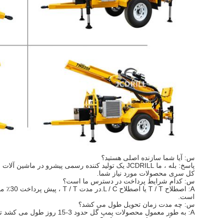
س: آیا شما سازنده اصلی هستید؟
پاسخ: بله ، ما JCDRILL یک تولید کننده رسمی پیشرو در ماشین آلات حفاری در چین است و ما داریم
کل سری محصولات مورد نیاز شما.
س: کدام شرایط پرداخت در دسترس ما است؟
است.
س: چه مدت زمان تحویل طول می کشد؟
A: به طور معمول محصولات پمپ گل حدود 3-15 روز طول می کشد تا ماشین های سفارش داده شده تولید شود.بیشتر اوقات ، ما می توانیم ظرف 15 روز فوری ماشین های عادی خود را تحویل بگیریم.