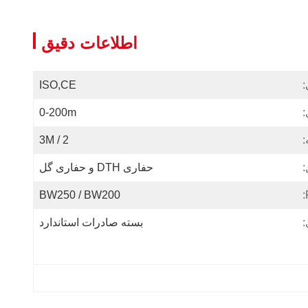
اطلاعات دقیق
:
ISO,CE
0-200m
:
2 / 3M
:
حفاری DTH و حفاری گل
BW250 / BW200
:
بسته صادرات استاندارد