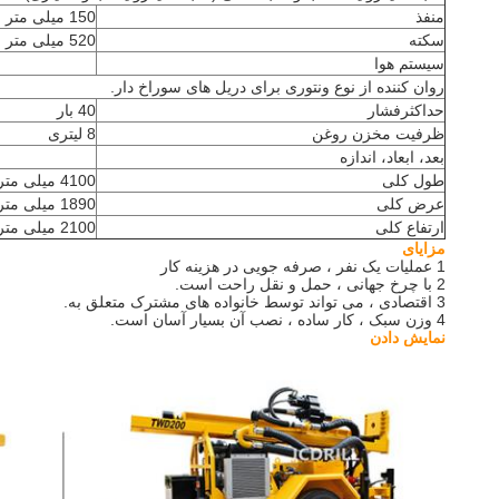
منفذ
150 میلی متر
سکته
520 میلی متر
سیستم هوا
روان کننده از نوع ونتوری برای دریل های سوراخ دار.
حداکثرفشار
40 بار
ظرفیت مخزن روغن
8 لیتری
بعد، ابعاد، اندازه
طول کلی
4100 میلی متر
عرض کلی
1890 میلی متر
ارتفاع کلی
2100 میلی متر
مزایای
1 عملیات یک نفر ، صرفه جویی در هزینه کار
2 با چرخ جهانی ، حمل و نقل راحت است.
3 اقتصادی ، می تواند توسط خانواده های مشترک متعلق به.
4 وزن سبک ، کار ساده ، نصب آن بسیار آسان است.
نمایش دادن