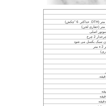
ار 2 چرخ
میون سبک بکسل می شود
ری)