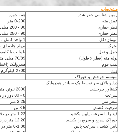
مشخصات
زمین شناسی حفر شده
همه جوره
عمق مته
0-200 متر
قطر حفاری
90 - 200 میلی متر (DTH. حداکثر. 6 "چکش)
قطر حفاری
90 - 250 میلی متر (حفاری لجن)
مونتاژ دکل
1 واحد کامل ، موتور اصلی
تحرک
تریلر جاده ای چرخد
حمل و نقل
با وانت یا کا
لوله مته (قطر x طول)
76/89 میلی متر x 2 متر
پمپ فوم
هیدرولیک (اختیا
وزن
2700 کیلوگرم
سیستم چرخش و خوراک
درایو بالای سر توسط یک سیلندر هیدرولیک
گشتاور چرخشی
2600 نیوتن متر
سرعت
0 - 80 دور در دقیقه.
سفر سر
2.25 متر
ظرفیت کشش
8.5 تن
فید را با سرعت پایین بکشید
1.22 متر در دقیقه
خوراک سریع و سریع را بکشید
12.26 متر در دقیقه
پایین کشیدن سرعت پایین
0-1.88 متر در دقیقه