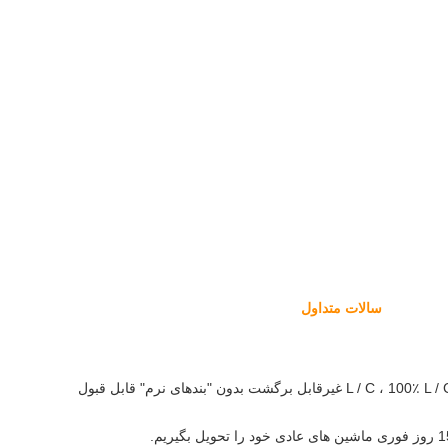
سالات متداول
A: اصطلاح T / T یا اصطلاح L / C.در مدت T / T ، پیش پرداخت 30٪ مورد نیاز است و مانده 70٪ قبل از حمل و نقل تسویه می شود. در مدت اعتبار L / C ، 100٪ L / C غیرقابل برگشت بدون "بندهای نرم" قابل قبول