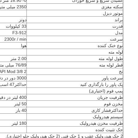
کشیدن سریع و سریع خوراک
0- 16.90 متر در دقیقه
سکته مغزی
2350 میلی متر
موتور دیزل
براند
دوتز
قدرت
33 کیلووات
مدل
F3-912
سرعت
2300r / min
نوع خنک کننده
هوا
لوله مته
طول لوله مته
2.00 متر
قطر لوله مته
76/89 میلی متر
نخ
2 3/8 REG API Mod
سرعت پاور
3000 دور در دقیقه
پک پاور را بارگذاری کنید
حداکثر47 اسب بخار
پمپ فوم (اختیاری)
ظرفیت جریان
400 لیتر در دقیقه
مخزن فوم
50 لیتر
حداکثرفشار کاری
40 بار
سیستم هیدرولیک
ظرفیت مخزن هیدرولیک
180 لیتر
جک تثبیت کننده
2 جک هیدرولیک عقب و 1 جک فنی (2 جک هیدرولیک جلو اختیاری).