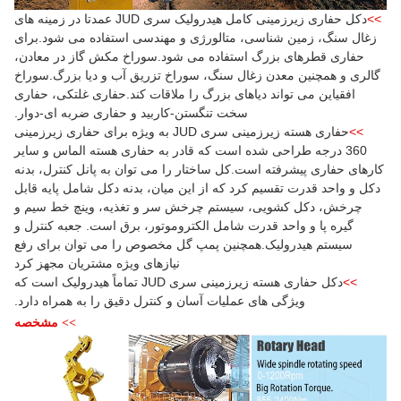
>>
دکل حفاری زیرزمینی کامل هیدرولیک سری JUD عمدتا در زمینه های
زغال سنگ، زمین شناسی، متالورژی و مهندسی استفاده می شود.برای
حفاری قطرهای بزرگ استفاده می شود.سوراخ مکش گاز در معادن،
گالری و همچنین معدن زغال سنگ، سوراخ تزریق آب و دیا بزرگ.سوراخ
افقیاین می تواند دیاهای بزرگ را ملاقات کند.حفاری غلتکی، حفاری
سخت تنگستن-کاربید و حفاری ضربه ای-دوار.
>>
حفاری هسته زیرزمینی سری JUD به ویژه برای حفاری زیرزمینی
360 درجه طراحی شده است که قادر به حفاری هسته الماس و سایر
کارهای حفاری پیشرفته است.کل ساختار را می توان به پانل کنترل، بدنه
دکل و واحد قدرت تقسیم کرد که از این میان، بدنه دکل شامل پایه قابل
چرخش، دکل کشویی، سیستم چرخش سر و تغذیه، وینچ خط سیم و
گیره پا و واحد قدرت شامل الکتروموتور، برق است. جعبه کنترل و
سیستم هیدرولیک.همچنین پمپ گل مخصوص را می توان برای رفع
نیازهای ویژه مشتریان مجهز کرد
>>
دکل حفاری هسته زیرزمینی سری JUD تماماً هیدرولیک است که
ویژگی های عملیات آسان و کنترل دقیق را به همراه دارد.
>> مشخصه