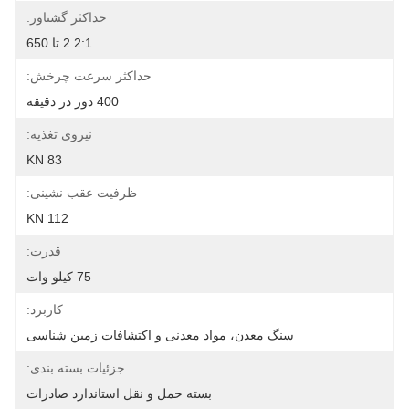
حداکثر گشتاور:
2.2:1 تا 650
حداکثر سرعت چرخش:
400 دور در دقیقه
نیروی تغذیه:
83 KN
ظرفیت عقب نشینی:
112 KN
قدرت:
75 کیلو وات
کاربرد:
سنگ معدن، مواد معدنی و اکتشافات زمین شناسی
جزئیات بسته بندی:
بسته حمل و نقل استاندارد صادرات