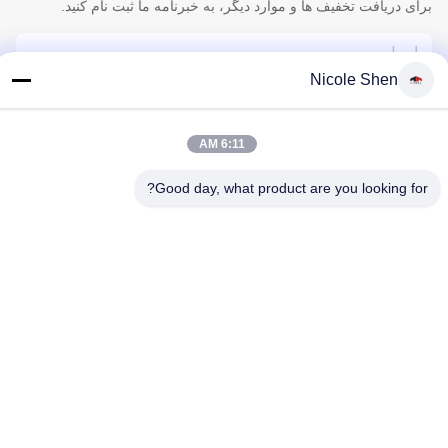
برای دریافت تخفیف ها و موارد دیگر، به خبرنامه ما ثبت نام کنید.
Nicole Shen
6:11 AM
Good day, what product are you looking for?
با ما تماس بگیرید
سیاست حفظ حریم خصوصی
|
نقشه سایت
| چین خوب کیفیت دکل
حفاری سنگ عرضه کننده. حقوق چاپ 2018-2026 Beijing Jincheng
Mining Technology Co., Ltd. . همه حقوق محفوظ است