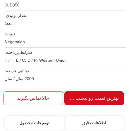
JUD350
مقدار تولیدی:
1set
قیمت:
Negotation
شرایط پرداخت:
T / T، L / C، D / P، Western Union
توانایی عرضه:
2000 سال / سال
بهترین قیمت رو بدست بیار
حالا تماس بگیرید
اطلاعات دقیق
توضیحات محصول