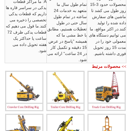
A: ما مراکز قطعات
محصولات حدود 3-15
تمام طول سال ما
یدکی در سراسر قاره ها
روز طول می کشد تا
متعهد به خدمات 24
داریم که قطعات یدکی
ماشین های سفارش
ساعته در تمام طول
تخصصی را ذخیره می
داده شده را تولید
سال حتی در طول
کنند.ما قول می دهیم که
کنند.در اکثر مواقع، ما
تعطیلات هستیم، مطابق
قطعات یدکی ظرف 72
می توانیم دستگاه های
با خط مشی ما که
ساعت یا حداکثر یک
معمولی خود را در
همیشه "پاسخ در عرض
هفته تحویل داده می
مدت 15 روز تحویل
15 دقیقه و تکمیل کار
شود.
فوری داشته باشیم.
در 24 ساعت" ارائه می
شود.
>> محصولات مرتبط