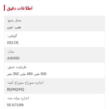
اطلاعات دقیق
محل منبع:
هبی، چین
گواهی:
ISO,CE
مدل:
JUD350
ظرفیت عمق:
600 متر، 480 متر، 350 متر
اندازه سوراخ سوراخ کنید:
BQ/NQ/HQ
اندازه میله مته:
55.5/71/89