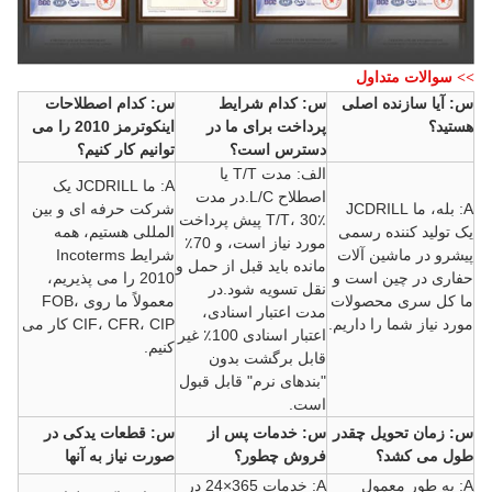
>> سوالات متداول
س: آیا سازنده اصلی
س: کدام شرایط
س: کدام اصطلاحات
هستید؟
پرداخت برای ما در
اینکوترمز 2010 را می
دسترس است؟
توانیم کار کنیم؟
الف: مدت T/T یا
A: ما JCDRILL یک
اصطلاح L/C.در مدت
A: بله، ما JCDRILL
شرکت حرفه ای و بین
T/T، 30٪ پیش پرداخت
یک تولید کننده رسمی
المللی هستیم، همه
مورد نیاز است، و 70٪
پیشرو در ماشین آلات
شرایط Incoterms
مانده باید قبل از حمل و
حفاری در چین است و
2010 را می پذیریم،
نقل تسویه شود.در
ما کل سری محصولات
معمولاً ما روی FOB،
مدت اعتبار اسنادی،
مورد نیاز شما را داریم.
CIF، CFR، CIP کار می
اعتبار اسنادی 100٪ غیر
کنیم.
قابل برگشت بدون
"بندهای نرم" قابل قبول
است.
س: زمان تحویل چقدر
س: خدمات پس از
س: قطعات یدکی در
طول می کشد؟
فروش چطور؟
صورت نیاز به آنها
A: به طور معمول
A: خدمات 365×24 در